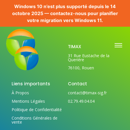
Windows 10 n’est plus supporté depuis le 14
octobre 2025 — contactez-nous pour planifier
votre migration vers Windows 11.
TIMAX
31 Rue Eustache de la
Querière
76100, Rouen
Liens importants
Contact
À Propos
contact@timax-sig.fr
Mentions Légales
02.79.49.04.04
Politique de Confidentialité
Conditions Générales de
vente