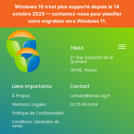
Windows 10 n’est plus supporté depuis le 14
octobre 2025 — contactez-nous pour planifier
votre migration vers Windows 11.
TIMAX
31 Rue Eustache de la
Querière
76100, Rouen
Liens importants
Contact
À Propos
contact@timax-sig.fr
Mentions Légales
02.79.49.04.04
Politique de Confidentialité
Conditions Générales de
vente