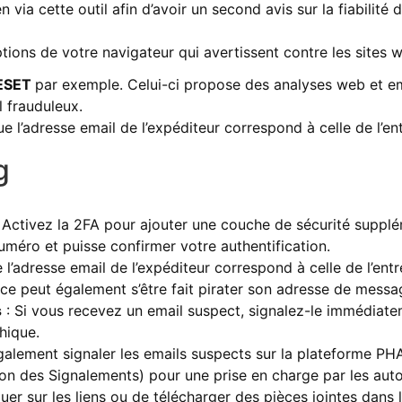
ien via cette outil afin d’avoir un second avis sur la fiabilité 
ptions de votre navigateur qui avertissent contre les sites
ESET
par exemple. Celui-ci propose des analyses web et em
 frauduleux.
ue l’adresse email de l’expéditeur correspond à celle de l’ent
g
 Activez la 2FA pour ajouter une couche de sécurité supplém
 numéro et puisse confirmer votre authentification.
e l’adresse email de l’expéditeur correspond à celle de l’ent
ance peut également s’être fait pirater son adresse de messa
s
: Si vous recevez un email suspect, signalez-le immédiate
hique.
alement signaler les emails suspects sur la plateforme P
on des Signalements) pour une prise en charge par les aut
quer sur les liens ou de télécharger des pièces jointes dans 