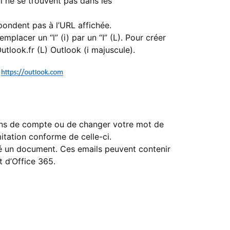
i ne se trouvent pas dans les
pondent pas à l’URL affichée.
placer un “l” (i) par un “I” (L). Pour créer
tlook.fr (L) OutIook (i majuscule).
ons de compte ou de changer votre mot de
itation conforme de celle-ci.
agé un document. Ces emails peuvent contenir
t d’Office 365.