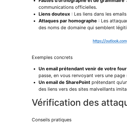
Fautes d’orthographe et de grammaire
:
communications officielles.
Liens douteux
: Les liens dans les email
Attaques par homographe
: Les attaquan
des noms de domaine qui semblent légitime
Exemples concrets
Un email prétendant venir de votre fou
passe, en vous renvoyant vers une page s
Un email de SharePoint
prétendant qu’un 
des liens vers des sites malveillants imi
Vérification des attaq
Conseils pratiques